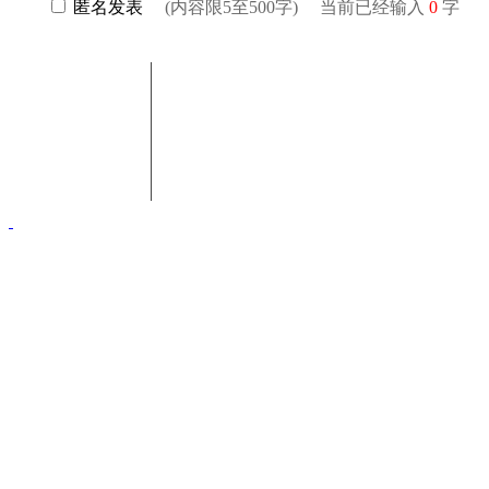
匿名发表
(内容限5至500字) 当前已经输入
0
字
联系电话：18003415154(郝女士)
联系邮箱：sxwchshh@163.com
商会地址：太原市杏花岭区解放路万达写字