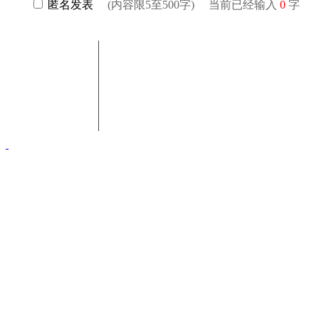
匿名发表
(内容限5至500字) 当前已经输入
0
字
联系电话：18003415154(郝女士)
联系邮箱：sxwchshh@163.com
商会地址：太原市杏花岭区解放路万达写字