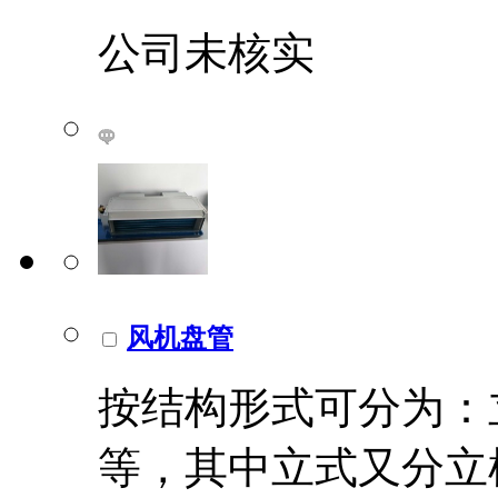
公司未核实
风机盘管
按结构形式可分为：
等，其中立式又分立