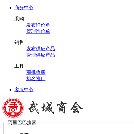
商务中心
采购
发布询价单
管理询价单
销售
发布供应产品
管理供应产品
工具
商机收藏
排名推广
客服中心
阿里巴巴搜索