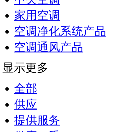
家用空调
空调净化系统产品
空调通风产品
显示更多
全部
供应
提供服务