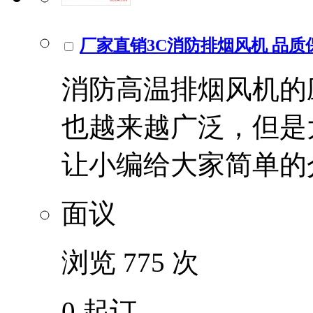
厂家直销3C消防排烟风机 品质
消防高温排烟风机的
也越来越广泛，但是
让小编给大家简单的
面议
浏览 775 次
0 起订