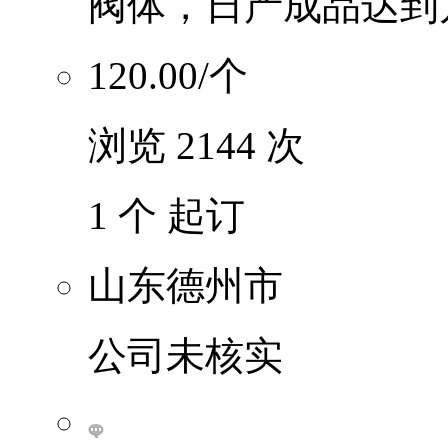
阀体，日产成品达到
120.00/
个
浏览 2144 次
1 个 起订
山东德州市
公司未核实