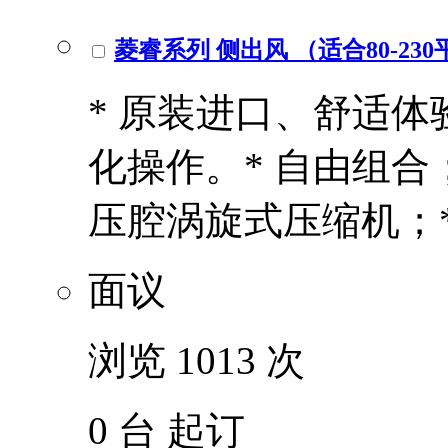
菱睿系列 侧出风 （适合80-23
* 原装进口、舒适
化操作。* 自由组合；
压腔涡旋式压缩机；*
面议
浏览 1013 次
0 台 起订