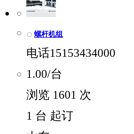
螺杆机组
电话15153434000
1.00/
台
浏览 1601 次
1 台 起订