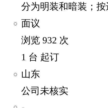
分为明装和暗装；按
面议
浏览 932 次
1 台 起订
山东
公司未核实