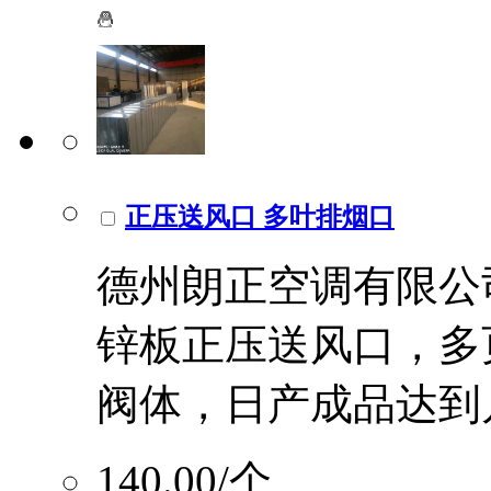
正压送风口 多叶排烟口
德州朗正空调有限公
锌板正压送风口，多
阀体，日产成品达到
140.00/
个