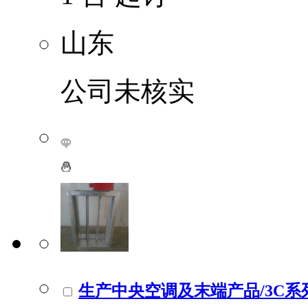
山东
公司未核实
生产中央空调及末端产品/3C系