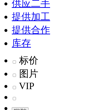
供应二手
提供加工
提供合作
库存
标价
图片
VIP