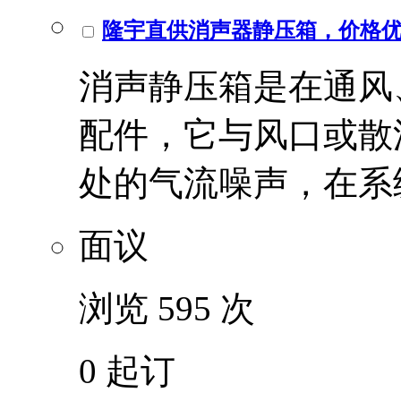
隆宇直供消声器静压箱，价格
消声静压箱是在通风
配件，它与风口或散
处的气流噪声，在系
面议
浏览 595 次
0 起订