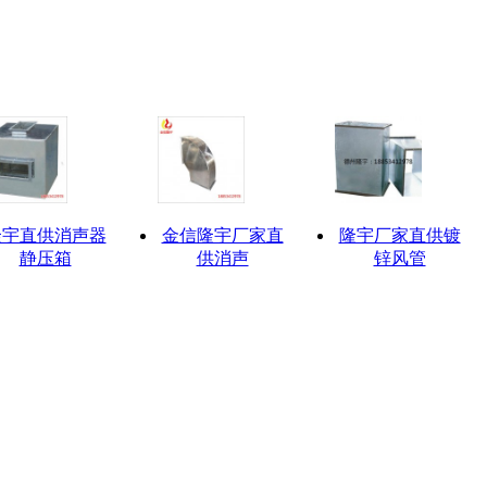
隆宇直供消声器
金信隆宇厂家直
隆宇厂家直供镀
静压箱
供消声
锌风管
有