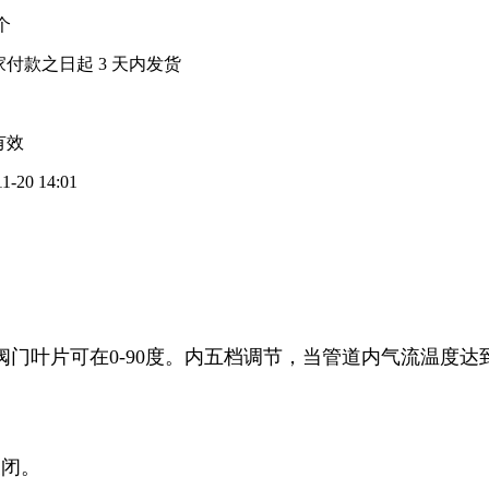
 个
家付款之日起
3
天内发货
有效
11-20 14:01
叶片可在0-90度。
内五档调节，当管道内气流温度达到
关闭。