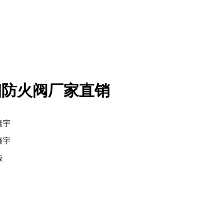
烟防火阀厂家直销
隆宇
隆宇
板