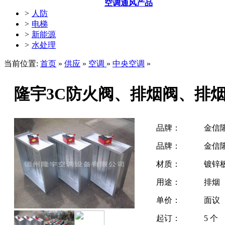
空调通风产品
>
人防
>
电梯
>
新能源
>
水处理
当前位置:
首页
»
供应
»
空调
»
中央空调
»
隆宇3C防火阀、排烟阀、排
品牌：
金信
品牌：
金信
材质：
镀锌
用途：
排烟
单价：
面议
起订：
5 个