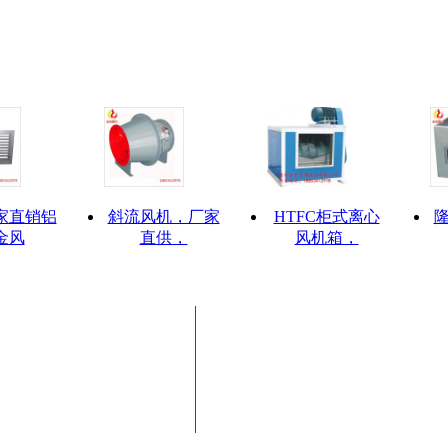
家直销铝
斜流风机，厂家
HTFC柜式离心
金风
直供，
风机箱，
士)
Copyright © 武城商会版权所
路万达写字楼A座2415