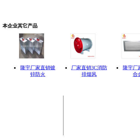
本企业其它产品
隆宇厂家直销镀
厂家直销3C消防
隆宇厂
锌防火
排烟风
合
联系电话：18003415154(郝女
联系邮箱：sxwchshh@163.com
商会地址：太原市杏花岭区解放