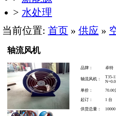
>
水处理
当前位置:
首页
»
供应
»
轴流风机
品牌：
卓特
T35-1
轴流风机：
N=0.
单价：
70.0
起订：
1 台
供货总量：
1000