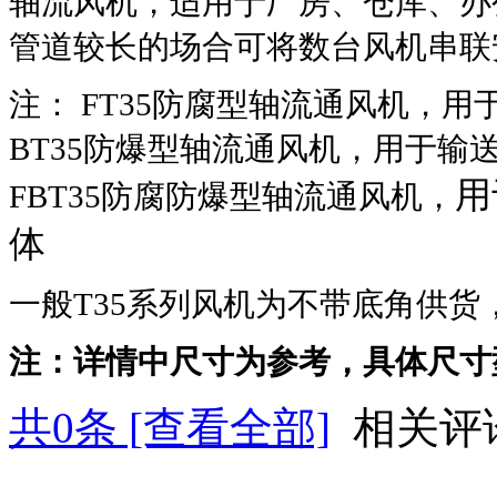
轴流风机，适用于厂房、仓库、办
管道较长的场合可将数台风机串联
注： FT35防腐型轴流通风机，
BT35防爆型轴流通风机，用于输
用
FBT35防腐防爆型轴流通风机，
体
一般T35系列风机为不带底角供
注：详情中尺寸为参考，具体尺寸
共
0
条 [查看全部]
相关评